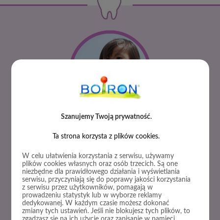
Do czego służą pierwsze zęby trzonowe?
Szanujemy Twoją prywatność.
Ta strona korzysta z plików cookies.
DOWIEDZ SIĘ WIĘCEJ
W celu ułatwienia korzystania z serwisu, używamy
plików cookies własnych oraz osób trzecich. Są one
niezbędne dla prawidłowego działania i wyświetlania
serwisu, przyczyniają się do poprawy jakości korzystania
z serwisu przez użytkowników, pomagają w
prowadzeniu statystyk lub w wyborze reklamy
dedykowanej. W każdym czasie możesz dokonać
zmiany tych ustawień. Jeśli nie blokujesz tych plików, to
zgadzasz się na ich użycie oraz zapisanie w pamięci