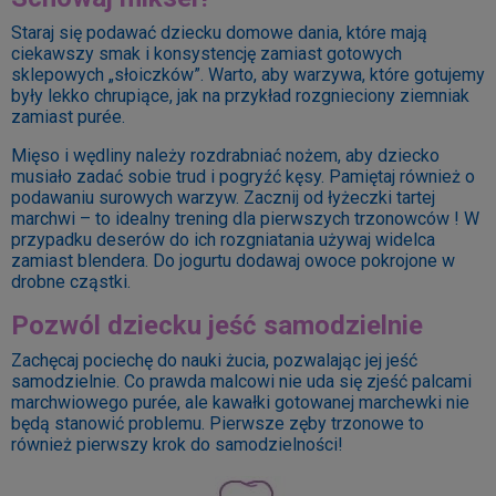
Staraj się podawać dziecku domowe dania, które mają
ciekawszy smak i konsystencję zamiast gotowych
sklepowych „słoiczków”. Warto, aby warzywa, które gotujemy
były lekko chrupiące, jak na przykład rozgnieciony ziemniak
zamiast purée.
Mięso i wędliny należy rozdrabniać nożem, aby dziecko
musiało zadać sobie trud i pogryźć kęsy. Pamiętaj również o
podawaniu surowych warzyw. Zacznij od łyżeczki tartej
marchwi – to idealny trening dla pierwszych trzonowców ! W
przypadku deserów do ich rozgniatania używaj widelca
zamiast blendera. Do jogurtu dodawaj owoce pokrojone w
drobne cząstki.
Pozwól dziecku jeść samodzielnie
Zachęcaj pociechę do nauki żucia, pozwalając jej jeść
samodzielnie. Co prawda malcowi nie uda się zjeść palcami
marchwiowego purée, ale kawałki gotowanej marchewki nie
będą stanowić problemu. Pierwsze zęby trzonowe to
również pierwszy krok do samodzielności!