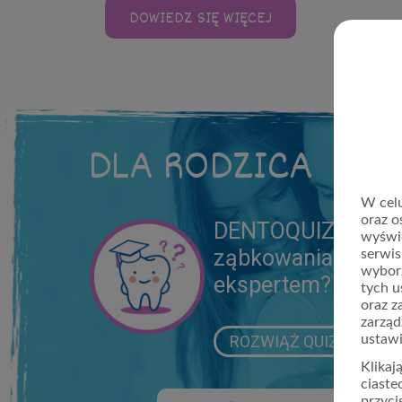
DOWIEDZ SIĘ WIĘCEJ
DLA RODZICA
W celu
oraz o
DENTOQUIZ: Czy w
wyświe
ząbkowania jesteś
serwis
wybor
ekspertem?
tych u
oraz z
zarząd
ROZWIĄŻ QUIZ
ustawi
Klikaj
ciaste
przyci