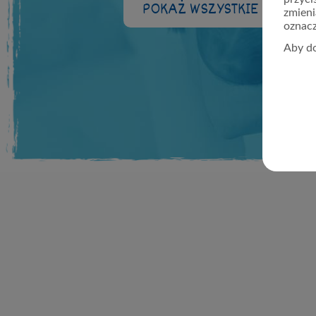
POKAŻ WSZYSTKIE ARTYKU
zmieni
oznacz
Aby do