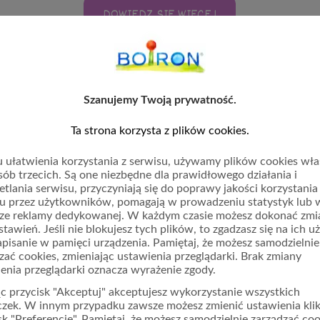
DOWIEDZ SIĘ WIĘCEJ
Szanujemy Twoją prywatność.
Ta strona korzysta z plików cookies.
 ułatwienia korzystania z serwisu, używamy plików cookies wł
sób trzecich. Są one niezbędne dla prawidłowego działania i
 sprawie
tlania serwisu, przyczyniają się do poprawy jakości korzystania
u przez użytkowników, pomagają w prowadzeniu statystyk lub 
ze reklamy dedykowanej. W każdym czasie możesz dokonać zmi
stawień. Jeśli nie blokujesz tych plików, to zgadzasz się na ich u
apisanie w pamięci urządzenia. Pamiętaj, że możesz samodzielnie
zać cookies, zmieniając ustawienia przeglądarki. Brak zmiany
enia przeglądarki oznacza wyrażenie zgody.
ąc przycisk "Akceptuj" akceptujesz wykorzystanie wszystkich
czek. W innym przypadku zawsze możesz zmienić ustawienia klik
sk "Preferencje". Pamiętaj, że możesz samodzielnie zarządzać coo