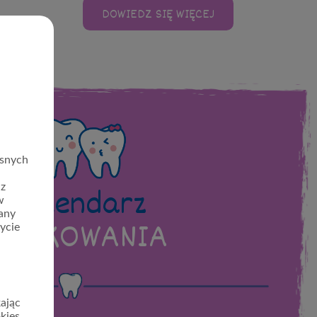
DOWIEDZ SIĘ WIĘCEJ
asnych
Kalendarz
 z
w
any
ZĄBKOWANIA
życie
ając
kies,