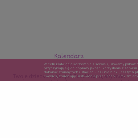
Kalendarz
ząbkowania
W celu ułatwienia korzystania z serwisu, używamy plików 
przyczyniają się do poprawy jakości korzystania z serw
dokonać zmiany tych ustawień. Jeśli nie blokujesz tych p
Twoje dziecko ząbkuje? Załóż konto, aby móc
cookies, zmieniając ustawienia przeglądarki. Brak zmiany
spersonalizować kalendarz ząbkowania i uzyskać
dostęp do dodatkowych informacji.
Informacj